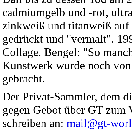
cadmiumgelb und -rot, ultr
zinkweiß und titanweiß auf d
gedrückt und "vermalt". 199
Collage. Bengel: "So manc
Kunstwerk wurde noch von Da
gebracht.
Der Privat-Sammler, dem die
gegen Gebot über GT zum Ve
schreiben an:
mail@gt-wor