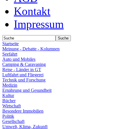
Kontakt
Impressum
Startseite
Meinung - Debatte - Kolumnen
Seefahrt
Auto und Mobiles
Camping & Caravaning
Reise - Länder in GT
Luftfahrt und Fliegerei
Technik und Forschung
Medizin
Ernährung und Gesundheit
Kultur
Bücher
Wirtschaft
Besondere Immobilien
Politik
Gesellschaft
Umwelt, Klima, Zukunft