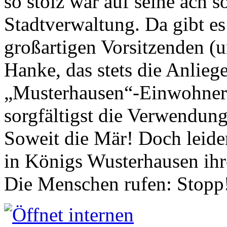
so stolz war auf seine ach s
Stadtverwaltung. Da gibt es
großartigen Vorsitzenden (
Hanke, das stets die Anlieg
„Musterhausen“-Einwohners
sorgfältigst die Verwendung
Soweit die Mär! Doch leider
in Königs Wusterhausen ih
Die Menschen rufen: Stopp