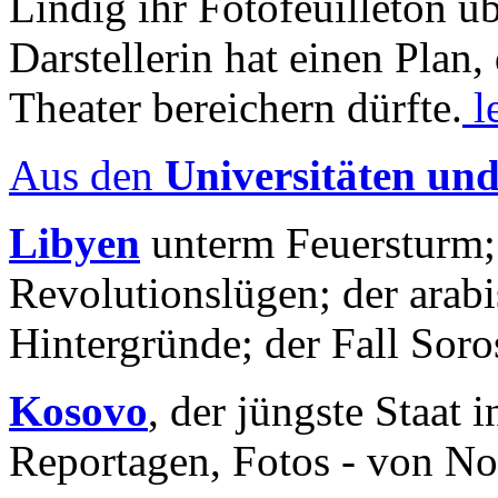
Lindig ihr Fotofeuilleton üb
Darstellerin hat einen Plan,
Theater bereichern dürfte.
l
Aus den
Universitäten un
Libyen
unterm Feuersturm;
Revolutionslügen; der arab
Hintergründe; der Fall Sor
Kosovo
, der jüngste Staat
Reportagen, Fotos - von No