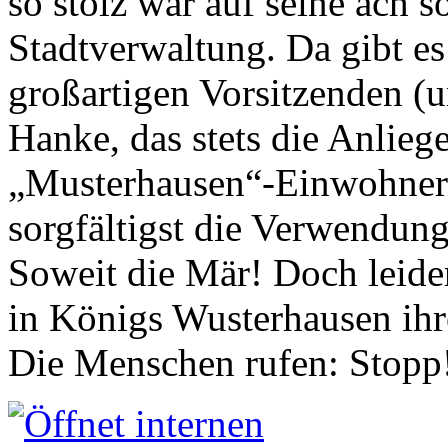
so stolz war auf seine ach s
Stadtverwaltung. Da gibt es
großartigen Vorsitzenden (
Hanke, das stets die Anlieg
„Musterhausen“-Einwohners
sorgfältigst die Verwendung
Soweit die Mär! Doch leider
in Königs Wusterhausen ih
Die Menschen rufen: Stopp