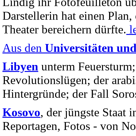
Lindig ihr Fotofeuilleton üb
Darstellerin hat einen Plan,
Theater bereichern dürfte.
l
Aus den
Universitäten un
Libyen
unterm Feuersturm;
Revolutionslügen; der arab
Hintergründe; der Fall Sor
Kosovo
, der jüngste Staat
Reportagen, Fotos - von No