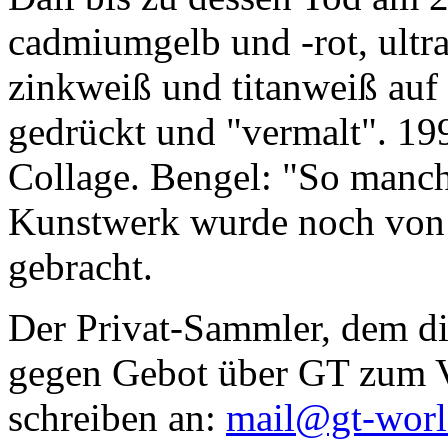
cadmiumgelb und -rot, ultr
zinkweiß und titanweiß auf d
gedrückt und "vermalt". 199
Collage. Bengel: "So manc
Kunstwerk wurde noch von Da
gebracht.
Der Privat-Sammler, dem die
gegen Gebot über GT zum Ve
schreiben an:
mail@gt-wor