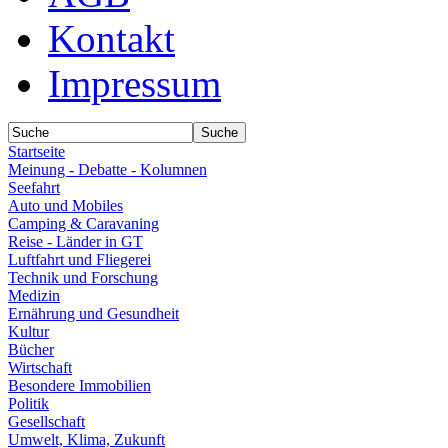
Kontakt
Impressum
Startseite
Meinung - Debatte - Kolumnen
Seefahrt
Auto und Mobiles
Camping & Caravaning
Reise - Länder in GT
Luftfahrt und Fliegerei
Technik und Forschung
Medizin
Ernährung und Gesundheit
Kultur
Bücher
Wirtschaft
Besondere Immobilien
Politik
Gesellschaft
Umwelt, Klima, Zukunft