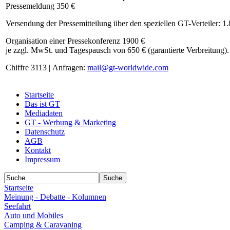
Pressemeldung 350 €
Versendung der Pressemitteilung über den speziellen GT-Verteiler: 1
Organisation einer Pressekonferenz 1900 €
je zzgl. MwSt. und Tagespausch von 650 € (garantierte Verbreitung).
Chiffre 3113 | Anfragen:
mail@gt-worldwide.com
Startseite
Das ist GT
Mediadaten
GT - Werbung & Marketing
Datenschutz
AGB
Kontakt
Impressum
Startseite
Meinung - Debatte - Kolumnen
Seefahrt
Auto und Mobiles
Camping & Caravaning