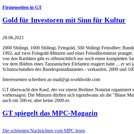
Firmenseiten in GT
Gold für Investoren mit Sinn für Kultur
28.06.2021
2000 Shilingi, 1000 Shilingi, Feingold, 500 Shilingi Feinsilber: Bun
1992, auf zwei Feingold-Münzen und einer Feinsilbermünze prangte, d
von den Raritäten gibt es offensichtlich nur noch einen kompletten
vor dem Bildnis eines Tanzanischen Elefanten reagiert hatte ... er se
Schatzschatullen des Bundespräsidialamtes - verkaufen: 2000 und 1000
Interessenten schreiben an mail@gt-worldwide.com
GT überwacht den Kauf, der vor einem Berliner Notariat organisiert
vorhersagen: Die Münzen dürften sich irgendwann als die "Blaue Maur
auch ein 500-er, aber keine 2000-er.
GT spiegelt das MPC-Magazin
Die schönsten Nachrichten vom MPC lesen