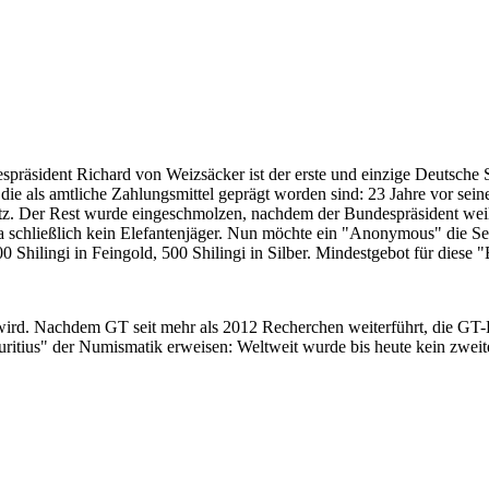
despräsident Richard von Weizsäcker ist der erste und einzige Deutsche 
ie als amtliche Zahlungsmittel geprägt worden sind: 23 Jahre vor sei
 Satz. Der Rest wurde eingeschmolzen, nachdem der Bundespräsident we
i ja schließlich kein Elefantenjäger. Nun möchte ein "Anonymous" die S
 Shilingi in Feingold, 500 Shilingi in Silber. Mindestgebot für diese
 wird. Nachdem GT seit mehr als 2012 Recherchen weiterführt, die GT
itius" der Numismatik erweisen: Weltweit wurde bis heute kein zweite