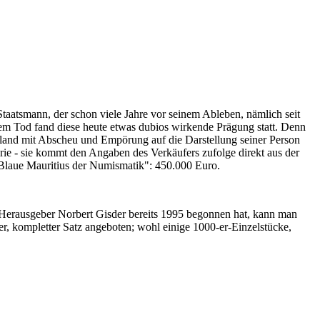
Staatsmann, der schon viele Jahre vor seinem Ableben, nämlich seit
nem Tod fand diese heute etwas dubios wirkende Prägung statt. Denn
iland mit Abscheu und Empörung auf die Darstellung seiner Person
erie - sie kommt den Angaben des Verkäufers zufolge direkt aus der
 "Blaue Mauritius der Numismatik": 450.000 Euro.
-Herausgeber Norbert Gisder bereits 1995 begonnen hat, kann man
r, kompletter Satz angeboten; wohl einige 1000-er-Einzelstücke,