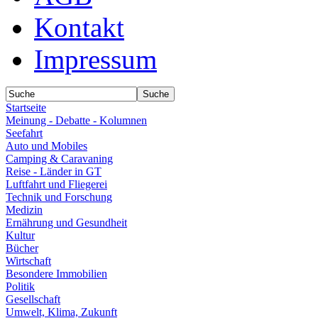
Kontakt
Impressum
Startseite
Meinung - Debatte - Kolumnen
Seefahrt
Auto und Mobiles
Camping & Caravaning
Reise - Länder in GT
Luftfahrt und Fliegerei
Technik und Forschung
Medizin
Ernährung und Gesundheit
Kultur
Bücher
Wirtschaft
Besondere Immobilien
Politik
Gesellschaft
Umwelt, Klima, Zukunft