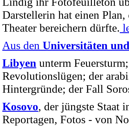
Lindig ihr Fotofeuilleton üb
Darstellerin hat einen Plan,
Theater bereichern dürfte.
l
Aus den
Universitäten un
Libyen
unterm Feuersturm;
Revolutionslügen; der arab
Hintergründe; der Fall Sor
Kosovo
, der jüngste Staat
Reportagen, Fotos - von No