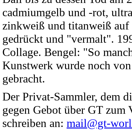
cadmiumgelb und -rot, ultr
zinkweiß und titanweiß auf d
gedrückt und "vermalt". 199
Collage. Bengel: "So manc
Kunstwerk wurde noch von Da
gebracht.
Der Privat-Sammler, dem die
gegen Gebot über GT zum Ve
schreiben an:
mail@gt-wor