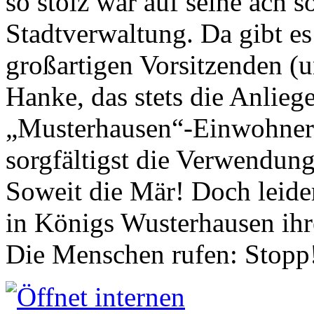
so stolz war auf seine ach s
Stadtverwaltung. Da gibt es
großartigen Vorsitzenden (
Hanke, das stets die Anlieg
„Musterhausen“-Einwohners
sorgfältigst die Verwendung
Soweit die Mär! Doch leider
in Königs Wusterhausen ih
Die Menschen rufen: Stopp