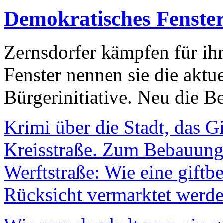
Demokratisches Fenste
Zernsdorfer kämpfen für ih
Fenster nennen sie die aktu
Bürgerinitiative. Neu die Be
Krimi über die Stadt, das G
Kreisstraße. Zum Bebauungs
Werftstraße: Wie eine giftb
Rücksicht vermarktet werde