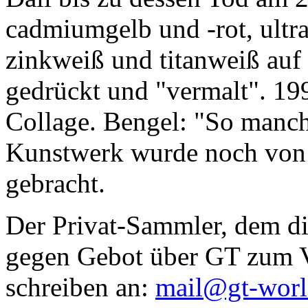
cadmiumgelb und -rot, ultr
zinkweiß und titanweiß auf d
gedrückt und "vermalt". 199
Collage. Bengel: "So manc
Kunstwerk wurde noch von Da
gebracht.
Der Privat-Sammler, dem die
gegen Gebot über GT zum Ve
schreiben an:
mail@gt-wor