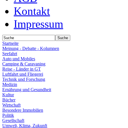
Kontakt
Impressum
Startseite
Meinung - Debatte - Kolumnen
Seefahrt
Auto und Mobiles
Camping & Caravaning
Reise - Länder in GT
Luftfahrt und Fliegerei
Technik und Forschung
Medizin
Ernährung und Gesundheit
Kultur
Bücher
Wirtschaft
Besondere Immobilien
Politik
Gesellschaft
Umwelt, Klima, Zukunft