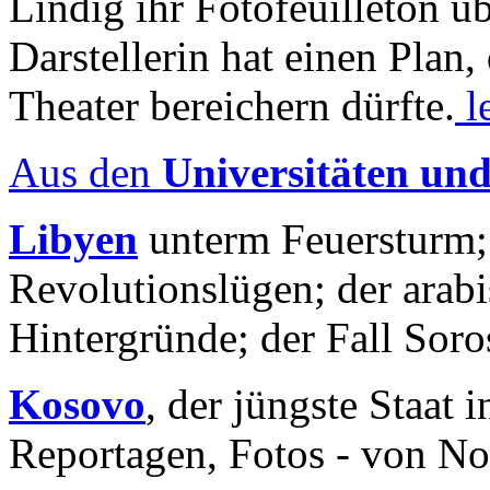
Lindig ihr Fotofeuilleton üb
Darstellerin hat einen Plan,
Theater bereichern dürfte.
l
Aus den
Universitäten un
Libyen
unterm Feuersturm;
Revolutionslügen; der arab
Hintergründe; der Fall Sor
Kosovo
, der jüngste Staat
Reportagen, Fotos - von No