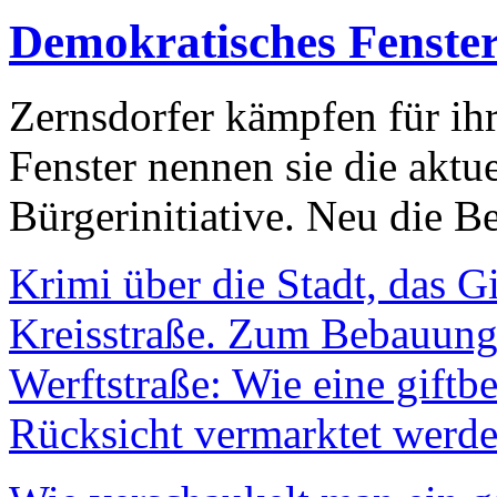
Demokratisches Fenste
Zernsdorfer kämpfen für ih
Fenster nennen sie die aktu
Bürgerinitiative. Neu die Be
Krimi über die Stadt, das G
Kreisstraße. Zum Bebauungs
Werftstraße: Wie eine giftb
Rücksicht vermarktet werde