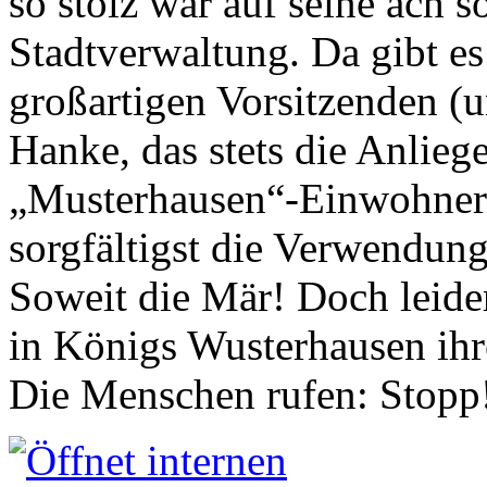
so stolz war auf seine ach s
Stadtverwaltung. Da gibt es
großartigen Vorsitzenden (
Hanke, das stets die Anlieg
„Musterhausen“-Einwohners
sorgfältigst die Verwendung
Soweit die Mär! Doch leider
in Königs Wusterhausen ih
Die Menschen rufen: Stopp