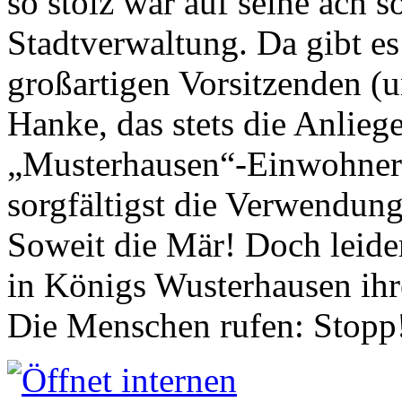
so stolz war auf seine ach s
Stadtverwaltung. Da gibt es
großartigen Vorsitzenden (
Hanke, das stets die Anlieg
„Musterhausen“-Einwohners
sorgfältigst die Verwendung
Soweit die Mär! Doch leider
in Königs Wusterhausen ih
Die Menschen rufen: Stopp