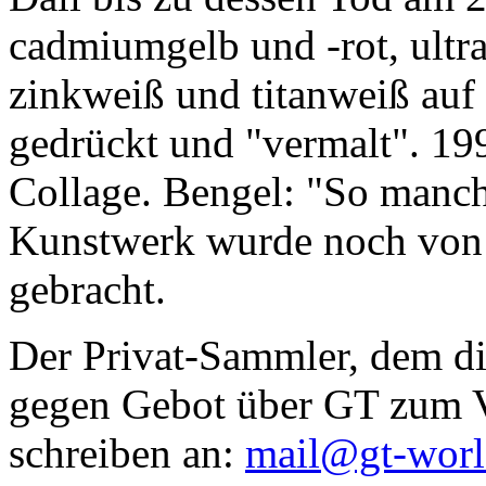
cadmiumgelb und -rot, ultr
zinkweiß und titanweiß auf d
gedrückt und "vermalt". 199
Collage. Bengel: "So manc
Kunstwerk wurde noch von Da
gebracht.
Der Privat-Sammler, dem die
gegen Gebot über GT zum Ve
schreiben an:
mail@gt-wor