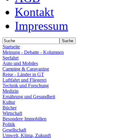
Kontakt
Impressum
Startseite
Meinung - Debatte - Kolumnen
Seefahrt
Auto und Mobiles
Camping & Caravaning
Reise - Länder in GT
Luftfahrt und Fliegerei
Technik und Forschung
Medizin
Ernährung und Gesundheit
Kultur
Bücher
Wirtschaft
Besondere Immobilien
Politik
Gesellschaft
Umwelt, Klima, Zukunft